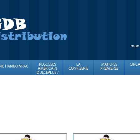
mon
REGLISSES
LA
MATIERES
CIRCA
RIE HARIBO VRAC
AMÉRICAIN
CONFISERIE
PREMIERES
DULCEPLUS /
FINI