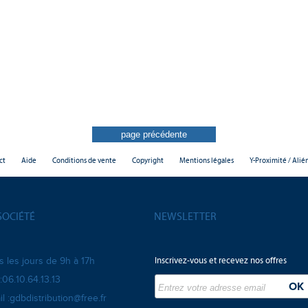
ct
Aide
Conditions de vente
Copyright
Mentions légales
Y-Proximité / Alié
SOCIÉTÉ
NEWSLETTER
Inscrivez-vous et recevez nos offres
s les jours de 9h à 17h
:06.10.64.13.13
l :gdbdistribution@free.fr