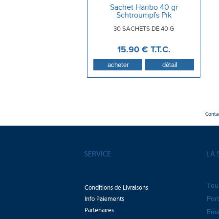
Sachet Haribo 40 gr
Schtroumpfs Pik
30 SACHETS DE 40 G
15
.90
€
T.T.C.
Conta
SERVICE
LA 
Tou
Conditions de Livraisons
Info Paiements
Port
Partenaires
Emai