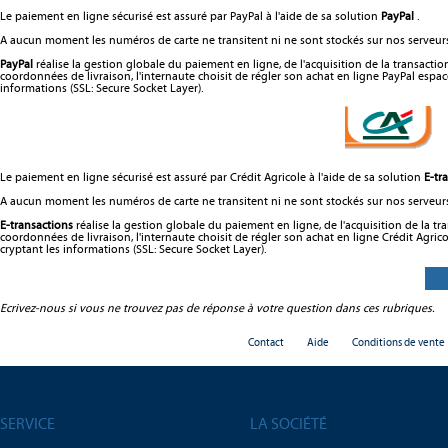
Le paiement en ligne sécurisé est assuré par
PayPal
à l'aide de sa solution
PayPal
.
A aucun moment les numéros de carte ne transitent ni ne sont stockés sur nos serveurs,
PayPal
réalise la gestion globale du paiement en ligne, de l'acquisition de la transacti
coordonnées de livraison, l'internaute choisit de régler son achat en ligne PayPal espac
informations (SSL: Secure Socket Layer).
Le paiement en ligne sécurisé est assuré par
Crédit Agricole
à l'aide de sa solution
E-tr
A aucun moment les numéros de carte ne transitent ni ne sont stockés sur nos serveurs,
E-transactions
réalise la gestion globale du paiement en ligne, de l'acquisition de la t
coordonnées de livraison, l'internaute choisit de régler son achat en ligne Crédit Agric
cryptant les informations (SSL: Secure Socket Layer).
Ecrivez-nous si vous ne trouvez pas de réponse à votre question dans ces rubriques.
Contact
Aide
Conditions de vente
SERVICE
LA SOCIÉTÉ