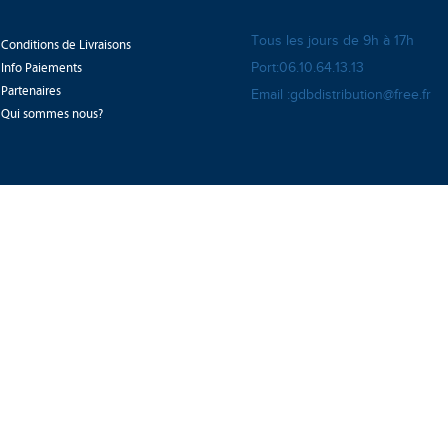
Tous les jours de 9h à 17h
Conditions de Livraisons
Info Paiements
Port:06.10.64.13.13
Partenaires
Email :gdbdistribution@free.fr
Qui sommes nous?