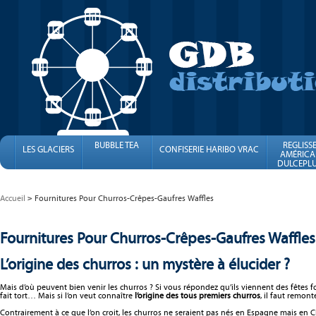
BUBBLE TEA
REGLISS
LES GLACIERS
CONFISERIE HARIBO VRAC
AMÉRICA
DULCEPLU
FINI
Accueil
Fournitures Pour Churros-Crêpes-Gaufres Waffles
Fournitures Pour Churros-Crêpes-Gaufres Waffles
L’origine des churros : un mystère à élucider ?
Mais d’où peuvent bien venir les churros ? Si vous répondez qu’ils viennent des fêtes 
fait tort… Mais si l’on veut connaître
l’origine des tous premiers churros
, il faut remon
Contrairement à ce que l’on croit, les churros ne seraient pas nés en Espagne mais en C