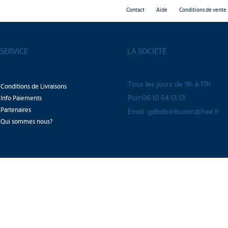
Contact
Aide
Conditions de vente
SERVICE
LA SOCIÉTÉ
Tous les jours de 9h à 17h
Conditions de Livraisons
Info Paiements
Port:06.10.64.13.13
Partenaires
Email :gdbdistribution@free.fr
Qui sommes nous?