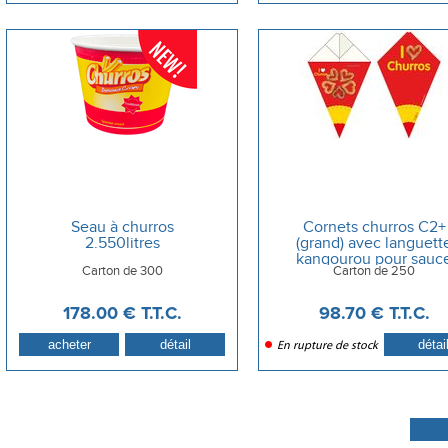
Seau à churros
Cornets churros C2+
2.550litres
(grand) avec languett
kangourou pour sauc
Carton de 300
Carton de 250
chocolat
178
.00
€
T.T.C.
98
.70
€
T.T.C.
En rupture de stock