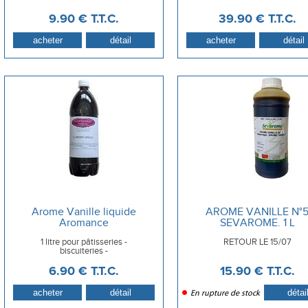
9
.90
€
T.T.C.
39
.90
€
T.T.C.
Arome Vanille liquide
AROME VANILLE N°
Aromance
SEVAROME. 1 L
1 litre pour pâtisseries -
RETOUR LE 15/07
biscuiteries -
6
.90
€
T.T.C.
15
.90
€
T.T.C.
En rupture de stock