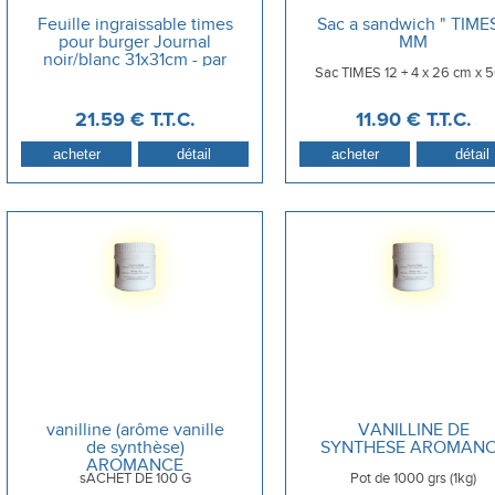
Feuille ingraissable times
Sac a sandwich " TIMES
pour burger Journal
MM
noir/blanc 31x31cm - par
Sac TIMES 12 + 4 x 26 cm x 
1000
21
.59
€
T.T.C.
11
.90
€
T.T.C.
vanilline (arôme vanille
VANILLINE DE
de synthèse)
SYNTHESE AROMAN
AROMANCE
sACHET DE 100 G
Pot de 1000 grs (1kg)