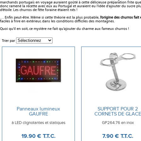
marchands portugais en voyage auraient goûté à cette délicieuse préparation frite que
donc ramené la recette avec eux au Portugal et auraient eu l’idée d’ajouter du sucre plu
d’étoile. Les churros de fête foraine étaient nés !
… Enfin peut-être. Même si cette théorie est la plus probable,
l’origine des churros fait
faciles à frire en extérieur, dans les conditions difficiles des montagnes.
Quoi qu’il en soit, ce mystère ne fait qu’ajouter du charme aux fameux churros !
Trier par
Panneaux lumineux
SUPPORT POUR 2
GAUFRE
CORNETS DE GLAC
à LED clignotantes et statiques
GP264.76 en inox
19
.90
€
T.T.C.
7
.90
€
T.T.C.