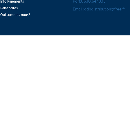
Info Paiements
Port:06.10.64.13.13
Partenaires
Email :gdbdistribution@free.fr
Qui sommes nous?