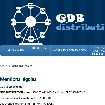
BUBBLE TEA
REGLISS
LES GLACIERS
CONFISERIE HARIBO VRAC
AMÉRICA
DULCEPLU
FINI
Accueil
Mentions légales
Mentions légales
Ce site est celui de :
GDB DISTRIBUTION
- siret : 809 207 616 00040 - n° tva : FR 77 809207616
Représenté par: Gioacchino DI BENEDETTO
280 avenue des romarins - 83170 BRIGNOLES