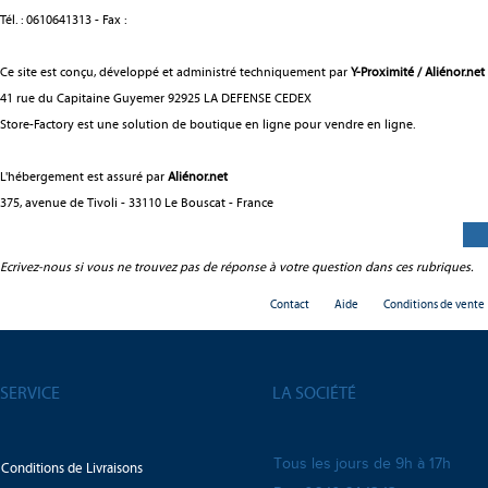
Tél. : 0610641313 - Fax :
Ce site est conçu, développé et administré techniquement par
Y-Proximité / Aliénor.net
41 rue du Capitaine Guyemer 92925 LA DEFENSE CEDEX
Store-Factory est une solution de
boutique en ligne
pour
vendre en ligne
.
L'hébergement est assuré par
Aliénor.net
375, avenue de Tivoli - 33110 Le Bouscat - France
Ecrivez-nous si vous ne trouvez pas de réponse à votre question dans ces rubriques.
Contact
Aide
Conditions de vente
SERVICE
LA SOCIÉTÉ
Tous les jours de 9h à 17h
Conditions de Livraisons