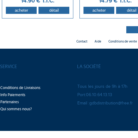
14
.90
€
T.T.C.
14
.79
€
T.T.C.
Contact
Aide
Conditions de vente
SERVICE
LA SOCIÉTÉ
Tous les jours de 9h à 17h
Conditions de Livraisons
Info Paiements
Port:06.10.64.13.13
Partenaires
Email :gdbdistribution@free.fr
Qui sommes nous?