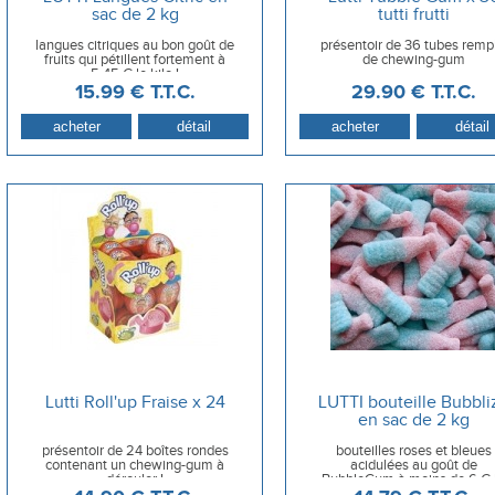
sac de 2 kg
tutti frutti
langues citriques au bon goût de
présentoir de 36 tubes rempl
fruits qui pétillent fortement à
de chewing-gum
5.45 € le kilo !
15
.99
€
T.T.C.
29
.90
€
T.T.C.
Lutti Roll'up Fraise x 24
LUTTI bouteille Bubbli
en sac de 2 kg
présentoir de 24 boîtes rondes
bouteilles roses et bleues
contenant un chewing-gum à
acidulées au goût de
dérouler !
BubbleGum à moins de 6 € 
kilo !