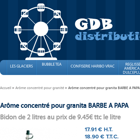
BUBBLE TEA
REGLISS
LES GLACIERS
CONFISERIE HARIBO VRAC
AMÉRICA
DULCEPLU
FINI
Accueil
Arôme concentré pour granité
Arôme concentré pour granita BARBE A PAPA
Arôme concentré pour granita BARBE A PAPA
Bidon de 2 litres au prix de 9.45€ ttc le litre
17
.91
€
H.T.
18
.90
€
T.T.C.