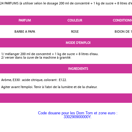
24 PARFUMS (à utiliser selon le dosage 200 ml de concentré + 1 kg de sucre + 8 litres d'
PARFUM
COULEUR
CONDITION
BARBE A PAPA
ROSE
BIDON DE 1
MODE D'EMPLOI
1/ mélanger 200 ml de concentré + 1 kg de sucre + 8 litres d'eau.
2/ verser dans la cuve de la machine à granité.
INGREDIENTS
Arôme, E330 : acide citrique, colorant : E122.
Agiter avant l’emploi. Tenir à l’abri de la lumière et de la chaleur.
Code douane pour les Dom Tom et zone euro :
330290900000Y.