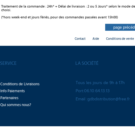
Traitement de la commande : 24h* + Délai de livraison : 2 ou 5 Jours* selon le mode de
choisi.
(*hors week-end et jours fériés, pour des commandes passées avant 15h00)
Contact
Aide
Conditions de vente
SERVICE
LA SOCIÉTÉ
Tous les jours de 9h à 17h
Conditions de Livraisons
Info Paiements
Port:06.10.64.13.13
Partenaires
Email :gdbdistribution@free.fr
Qui sommes nous?