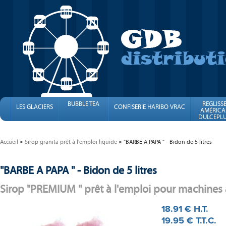
BUBBLE TEA
REGLISS
LES GLACIERS
CONFISERIE HARIBO VRAC
AMÉRICA
DULCEPLU
FINI
Accueil
Sirop granita prêt à l'emploi liquide
"BARBE A PAPA " - Bidon de 5 litres
"BARBE A PAPA " - Bidon de 5 litres
Sirop "PREMIUM " prêt à l'emploi pour machines 
18
.91
€
H.T.
19
.95
€
T.T.C.