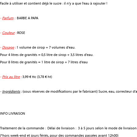
Facile à utiliser et contient déjà le sucre : il n'y a que l'eau à rajouter !
-
Parfum
:
BARBE A PAPA
-
Couleur
:
ROSE
-
Dosage
:
1 volume de sirop + 7 volumes d'eau.
Pour 4 litres de granités = 0,5 litre de sirop + 3,5 litres d'eau.
Pour 8 litres de granités = 1 litre de sirop + 7 litres d'eau
-
Prix au litre
:
3,99 € ttc (3,78 € ht)
-
Ingrédients
:
(sous réserves de modifications par le fabricant) Sucre, eau, correcteur d'a
INFO LIVRAISON
Traitement de la commande : Délai de livraison : 3 à 5 jours selon le mode de livraison 
(*hors week-end et jours fériés, pour des commandes passées avant 12h00)