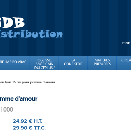
mon
REGLISSES
LA
MATIERES
CIRCA
RIE HARIBO VRAC
AMÉRICAIN
CONFISERIE
PREMIERES
DULCEPLUS /
FINI
 en bois 15 cm pour pomme d'amour
pomme d'amour
 1000
24
.92
€
H.T.
29
.90
€
T.T.C.