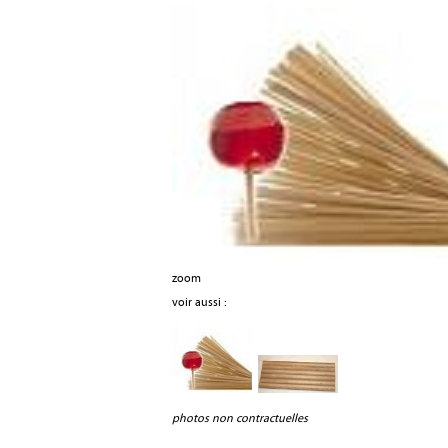
zoom
voir aussi :
photos non contractuelles