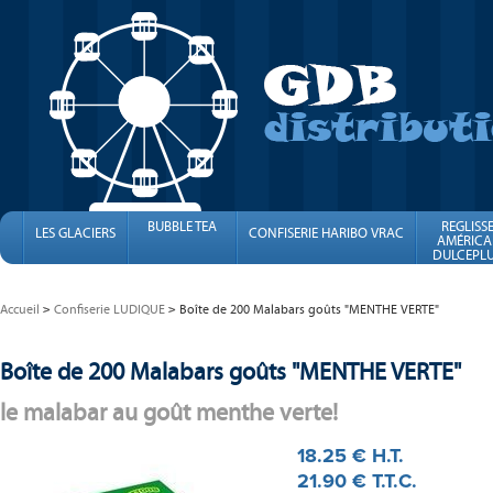
BUBBLE TEA
REGLISS
LES GLACIERS
CONFISERIE HARIBO VRAC
AMÉRICA
DULCEPLU
FINI
Accueil
Confiserie LUDIQUE
Boîte de 200 Malabars goûts "MENTHE VERTE"
Boîte de 200 Malabars goûts "MENTHE VERTE"
le malabar au goût menthe verte!
18
.25
€
H.T.
21
.90
€
T.T.C.