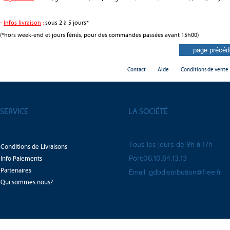
-
Infos livraison
:
sous 2 à 5 jours*
(*hors week-end et jours fériés, pour des commandes passées avant 15h00)
Contact
Aide
Conditions de vente
SERVICE
LA SOCIÉTÉ
Tous les jours de 9h à 17h
Conditions de Livraisons
Info Paiements
Port:06.10.64.13.13
Partenaires
Email :gdbdistribution@free.fr
Qui sommes nous?