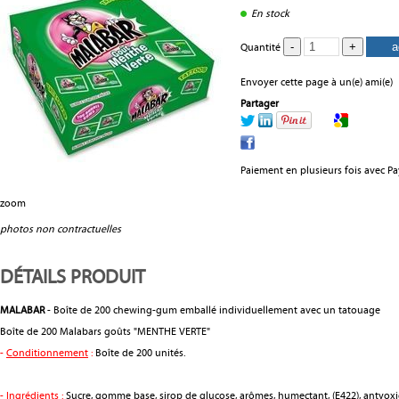
En stock
Quantité
Envoyer cette page à un(e) ami(e)
Partager
Paiement en plusieurs fois avec P
zoom
photos non contractuelles
DÉTAILS PRODUIT
MALABAR
- Boîte de 200 chewing-gum emballé individuellement avec un tatouage
Boîte de 200 Malabars goûts "MENTHE VERTE"
-
Conditionnement
:
Boîte de 200 unités.
-
Ingrédients
:
Sucre, gomme base, sirop de glucose, arômes, humectant, (E422), antyoxid