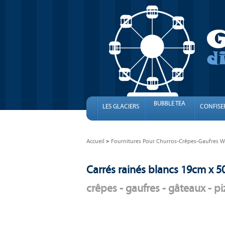
BUBBLE TEA
LES GLACIERS
CONFISE
Accueil
Fournitures Pour Churros-Crêpes-Gaufres Wa
Carrés rainés blancs 19cm x 5
crêpes - gaufres - gâteaux - pizz