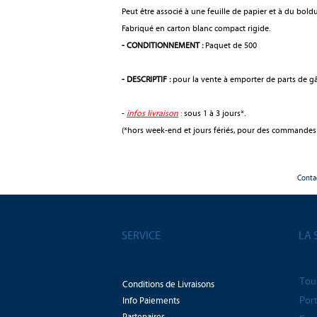
Peut être associé à une feuille de papier et à du bo
Fabriqué en carton blanc compact rigide.
- CONDITIONNEMENT :
Paquet de 500
- DESCRIPTIF :
pour la vente à emporter de parts de gât
-
infos livraison
:
sous 1 à 3 jours*.
(*hors week-end et jours fériés, pour des commandes
Conta
SERVICE
LA 
Tou
Conditions de Livraisons
Info Paiements
Port