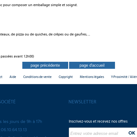
lduc pour composer un emballage simple et soigné.
eaux, de pizza ou de quiches, de crêpes ou de gaufres, ...
 passées avant 12h00)
ct
Aide
Conditions de vente
Copyright
Mentions légales
Y-Proximité / Alié
SOCIÉTÉ
NEWSLETTER
Inscrivez-vous et recevez nos offres
s les jours de 9h à 17h
:06.10.64.13.13