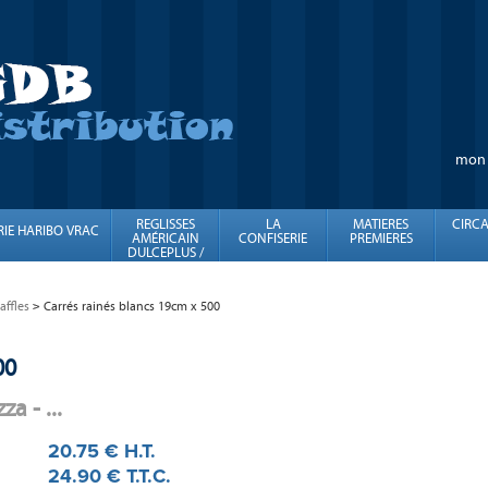
mon
REGLISSES
LA
MATIERES
CIRCA
RIE HARIBO VRAC
AMÉRICAIN
CONFISERIE
PREMIERES
DULCEPLUS /
FINI
ffles
Carrés rainés blancs 19cm x 500
00
a - ...
20
.75
€
H.T.
24
.90
€
T.T.C.