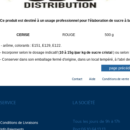
Ce produit est destiné à un usage professionnel pour l'élaboration de sucre à b
CERISE
ROUGE
500 g
-
arôme, colorants : E151, E129, E122.
- Incorporer selon le dosage indicatif (
10 à 15g /par kg
de sucre cristal
) ou selon
- Conserver dans son emballage fermé d'origine, dans un local tempéré, à l'abri de l'
Contact
Aide
Conditions de vente
SERVICE
LA SOCIÉTÉ
Tous les jours de 9h à 17h
Conditions de Livraisons
Info Paiements
Port:06.10.64.13.13