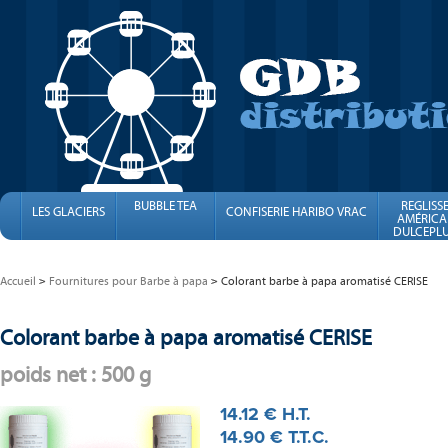
BUBBLE TEA
REGLISS
LES GLACIERS
CONFISERIE HARIBO VRAC
AMÉRICA
DULCEPLU
FINI
Accueil
Fournitures pour Barbe à papa
Colorant barbe à papa aromatisé CERISE
Colorant barbe à papa aromatisé CERISE
poids net : 500 g
14
.12
€
H.T.
14
.90
€
T.T.C.