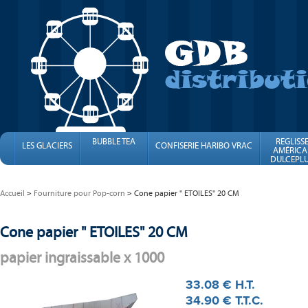
BUBBLE TEA
REGLISS
LES GLACIERS
CONFISERIE HARIBO VRAC
AMÉRICA
DULCEPLU
FINI
Accueil
Fourniture pour Pop-corn
Cone papier " ETOILES" 20 CM
Cone papier " ETOILES" 20 CM
papier ingraissable x 1000
33
.08
€
H.T.
34
.90
€
T.T.C.