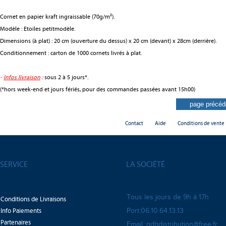
Cornet en papier kraft ingraissable (70g/m²).
Modèle : Etoiles petitmodèle.
Dimensions (à plat) : 20 cm (ouverture du dessus) x 20 cm (devant) x 28cm (derrière).
Conditionnement : carton de 1000 cornets livrés à plat.
-
Infos livraison
:
sous 2 à 5 jours*.
(*hors week-end et jours fériés, pour des commandes passées avant 15h00)
Contact
Aide
Conditions de vente
SERVICE
LA SOCIÉTÉ
Tous les jours de 9h à 17h
Conditions de Livraisons
Info Paiements
Port:06.10.64.13.13
Partenaires
Email :gdbdistribution@free.fr