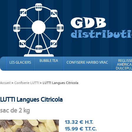
BUBBLE TEA
REGLISS
LES GLACIERS
CONFISERIE HARIBO VRAC
AMÉRICA
DULCEPLU
FINI
Accueil
Confiserie LUTTI
LUTTI Langues Citricola
LUTTI Langues Citricola
sac de 2 kg
13
.32
€
H.T.
15
.99
€
T.T.C.