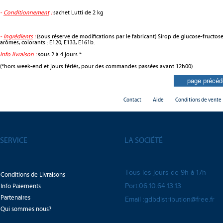
-
Conditionnement
:
sachet Lutti de 2 kg
-
Ingrédients
:
(sous réserve de modifications par le fabricant) Sirop de glucose-fructose, 
arômes, colorants : E120, E133, E161b.
Info livraison
:
sous 2 à 4 jours *.
(*hors week-end et jours fériés, pour des commandes passées avant 12h00)
Contact
Aide
Conditions de vente
SERVICE
LA SOCIÉTÉ
Tous les jours de 9h à 17h
Conditions de Livraisons
Info Paiements
Port:06.10.64.13.13
Partenaires
Email :gdbdistribution@free.fr
Qui sommes nous?