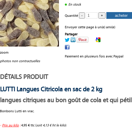
En stock
Quantité
Envoyer cette page à un(e) ami(e)
Partager
zoom
Paiement en plusieurs fois avec Paypal
photos non contractuelles
DÉTAILS PRODUIT
LUTTI Langues Citricola en sac de 2 kg
langues citriques au bon goût de cola et qui pétill
Bonbons Lutti en vrac.
-
Prix au kilo
:
4,95 € ttc (
soit 4,13 € ht le kilo
)