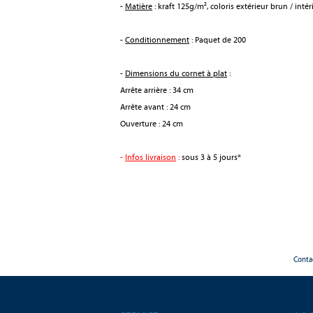
-
Matière
: kraft 125g/m², coloris extérieur brun / intér
-
Conditionnement
: Paquet de 200
-
Dimensions du cornet à plat
:
Arrête arrière : 34 cm
Arrête avant : 24 cm
Ouverture : 24 cm
-
Infos livraison
:
sous 3 à 5 jours*
Conta