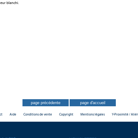
ieur blanchi.
ct
Aide
Conditions de vente
Copyright
Mentions légales
Y-Proximité / Alié