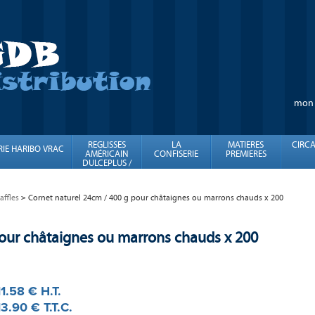
mon
REGLISSES
LA
MATIERES
CIRCA
RIE HARIBO VRAC
AMÉRICAIN
CONFISERIE
PREMIERES
DULCEPLUS /
FINI
ffles
Cornet naturel 24cm / 400 g pour châtaignes ou marrons chauds x 200
pour châtaignes ou marrons chauds x 200
11
.58
€
H.T.
13
.90
€
T.T.C.