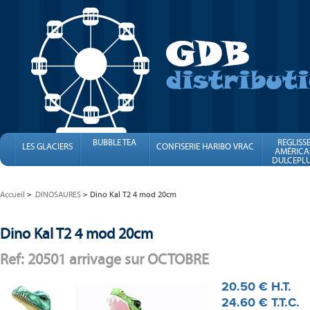
BUBBLE TEA
REGLISS
LES GLACIERS
CONFISERIE HARIBO VRAC
AMÉRICA
DULCEPLU
FINI
Accueil
.DINOSAURES
Dino Kal T2 4 mod 20cm
Dino Kal T2 4 mod 20cm
Ref: 20501 arrivage sur OCTOBRE
20
.50
€
H.T.
24
.60
€
T.T.C.