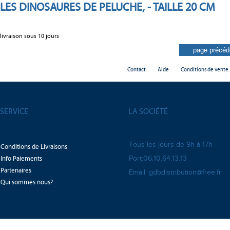
LES DINOSAURES DE PELUCHE, - TAILLE 20 CM
livraison sous 10 jours
Contact
Aide
Conditions de vente
SERVICE
LA SOCIÉTÉ
Tous les jours de 9h à 17h
Conditions de Livraisons
Info Paiements
Port:06.10.64.13.13
Partenaires
Email :gdbdistribution@free.fr
Qui sommes nous?