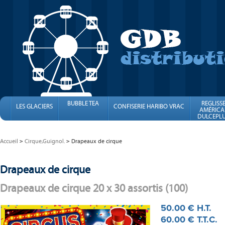
BUBBLE TEA
REGLISS
LES GLACIERS
CONFISERIE HARIBO VRAC
AMÉRICA
DULCEPLU
FINI
Accueil
Cirque,Guignol.
Drapeaux de cirque
Drapeaux de cirque
Drapeaux de cirque 20 x 30 assortis (100)
50
.00
€
H.T.
60
.00
€
T.T.C.