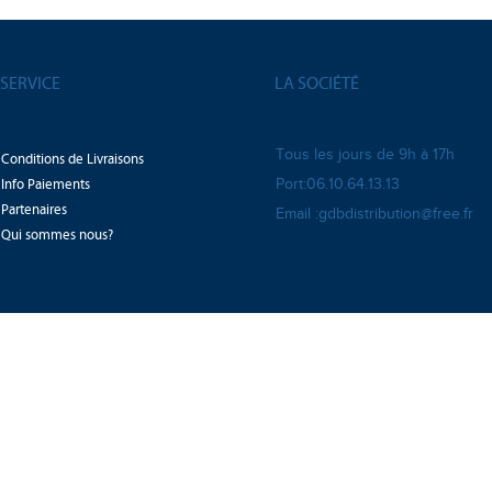
SERVICE
LA SOCIÉTÉ
Tous les jours de 9h à 17h
Conditions de Livraisons
Info Paiements
Port:06.10.64.13.13
Partenaires
Email :gdbdistribution@free.fr
Qui sommes nous?