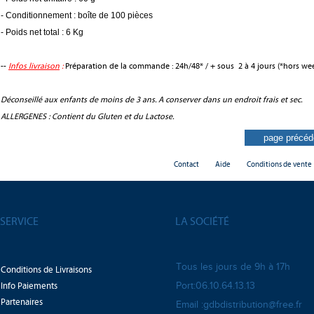
- Conditionnement : boîte de 100 pièces
- Poids net total : 6 Kg
--
Infos livraison
:
Préparation de la commande : 24h/48* / + sous 2 à 4 jours (*hors wee
Déconseillé aux enfants de moins de 3 ans. A conserver dans un endroit frais et sec.
ALLERGENES : Contient du Gluten et du Lactose.
Contact
Aide
Conditions de vente
SERVICE
LA SOCIÉTÉ
Tous les jours de 9h à 17h
Conditions de Livraisons
Info Paiements
Port:06.10.64.13.13
Partenaires
Email :gdbdistribution@free.fr