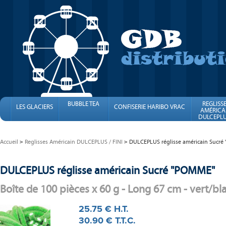
BUBBLE TEA
REGLISS
LES GLACIERS
CONFISERIE HARIBO VRAC
AMÉRICA
DULCEPLU
FINI
Accueil
Reglisses Américain DULCEPLUS / FINI
DULCEPLUS réglisse américain Sucr
DULCEPLUS réglisse américain Sucré "POMME"
Boîte de 100 pièces x 60 g - Long 67 cm - vert/bl
25
.75
€
H.T.
30
.90
€
T.T.C.