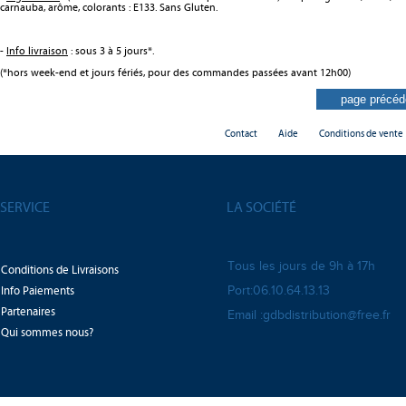
carnauba, arôme, colorants : E133. Sans Gluten.
-
Info livraison
: sous 3 à 5 jours*.
(*hors week-end et jours fériés, pour des commandes passées avant 12h00)
Contact
Aide
Conditions de vente
SERVICE
LA SOCIÉTÉ
Tous les jours de 9h à 17h
Conditions de Livraisons
Info Paiements
Port:06.10.64.13.13
Partenaires
Email :gdbdistribution@free.fr
Qui sommes nous?