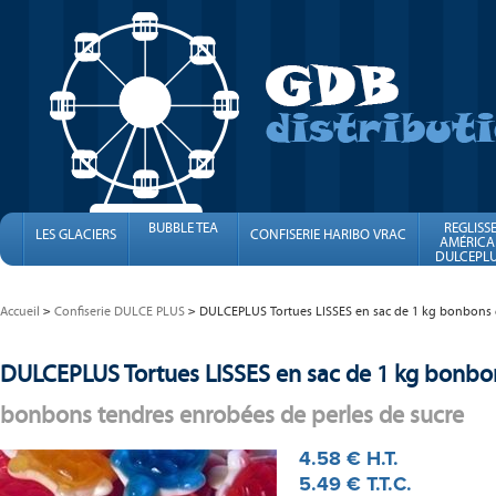
BUBBLE TEA
REGLISS
LES GLACIERS
CONFISERIE HARIBO VRAC
AMÉRICA
DULCEPLU
FINI
Accueil
Confiserie DULCE PLUS
DULCEPLUS Tortues LISSES en sac de 1 kg bonbons gé
DULCEPLUS Tortues LISSES en sac de 1 kg bonbons
bonbons tendres enrobées de perles de sucre
4
.58
€
H.T.
5
.49
€
T.T.C.