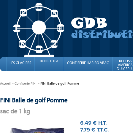
BUBBLE TEA
REGLISS
LES GLACIERS
CONFISERIE HARIBO VRAC
AMÉRICA
DULCEPLU
FINI
Accueil
Confiserie FINI
FINI Balle de golf Pomme
FINI Balle de golf Pomme
sac de 1 kg
6
.49
€
H.T.
7
.79
€
T.T.C.