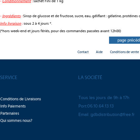
-
Conditionnement
:
sachet Fini de 1 kg
-
Ingrédients
:
Sirop de glucose et de fructose, sucre, eau, gélifiant : gélatine, protéines d
Info livraison
:
sous 2 à 4 jours *.
(*hors week-end et jours fériés, pour des commandes passées avant 12h00)
Contact
Aide
Conditions de vente
SERVICE
LA SOCIÉTÉ
Tous les jours de 9h à 17h
Conditions de Livraisons
Info Paiements
Port:06.10.64.13.13
Partenaires
Email :gdbdistribution@free.fr
Qui sommes nous?