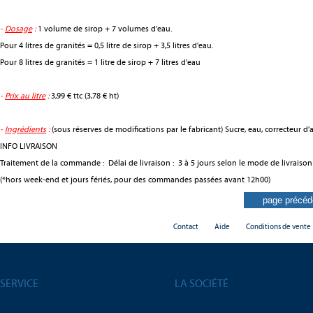
-
Dosage
:
1 volume de sirop + 7 volumes d'eau.
Pour 4 litres de granités = 0,5 litre de sirop + 3,5 litres d'eau.
Pour 8 litres de granités = 1 litre de sirop + 7 litres d'eau
-
Prix au litre
:
3,99 € ttc (3,78 € ht)
-
Ingrédients
:
(sous réserves de modifications par le fabricant) Sucre, eau, correcteur d'a
INFO LIVRAISON
Traitement de la commande : Délai de livraison : 3 à 5 jours selon le mode de livraison 
(*hors week-end et jours fériés, pour des commandes passées avant 12h00)
Contact
Aide
Conditions de vente
SERVICE
LA SOCIÉTÉ