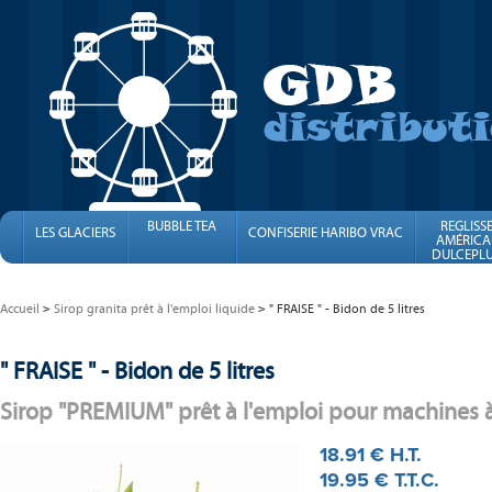
BUBBLE TEA
REGLISS
LES GLACIERS
CONFISERIE HARIBO VRAC
AMÉRICA
DULCEPLU
FINI
Accueil
Sirop granita prêt à l'emploi liquide
" FRAISE " - Bidon de 5 litres
" FRAISE " - Bidon de 5 litres
Sirop "PREMIUM" prêt à l'emploi pour machines à
18
.91
€
H.T.
19
.95
€
T.T.C.