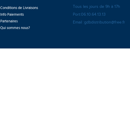
Tous les jours de 9h à 17h
Conditions de Livraisons
Info Paiements
Port:06.10.64.13.13
Partenaires
Email :gdbdistribution@free.fr
Qui sommes nous?