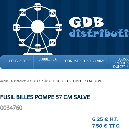
BUBBLE TEA
REGLISS
LES GLACIERS
CONFISERIE HARIBO VRAC
AMÉRICA
DULCEPLU
FINI
Accueil
Pistolets & fusils à bille
FUSIL BILLES POMPE 57 CM SALVE
FUSIL BILLES POMPE 57 CM SALVE
0034760
6
.25
€
H.T.
7
.50
€
T.T.C.