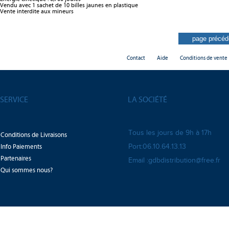
Vendu avec 1 sachet de 10 billes jaunes en plastique
Vente interdite aux mineurs
Contact
Aide
Conditions de vente
SERVICE
LA SOCIÉTÉ
Tous les jours de 9h à 17h
Conditions de Livraisons
Info Paiements
Port:06.10.64.13.13
Partenaires
Email :gdbdistribution@free.fr
Qui sommes nous?