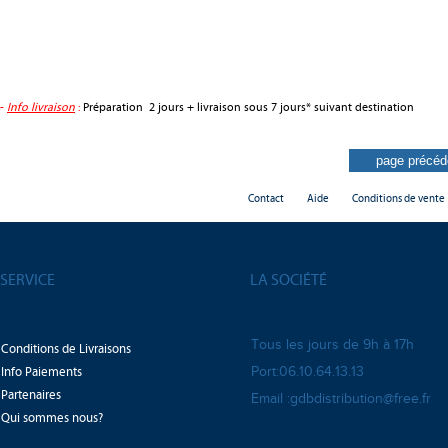
-
Info livraison
:
Préparation 2 jours + livraison sous 7 jours* suivant destination
Contact
Aide
Conditions de vente
SERVICE
LA SOCIÉTÉ
Tous les jours de 9h à 17h
Conditions de Livraisons
Info Paiements
Port:06.10.64.13.13
Partenaires
Email :gdbdistribution@free.fr
Qui sommes nous?