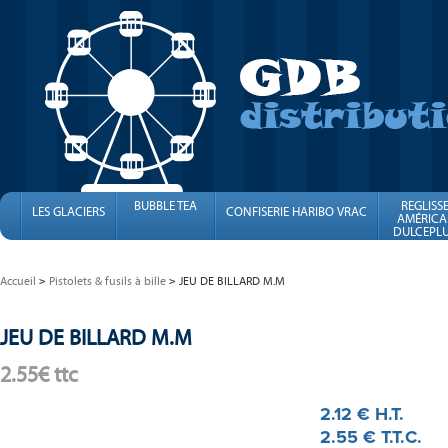
BUBBLE TEA
REGLISS
LES GLACIERS
CONFISERIE HARIBO VRAC
AMÉRICA
DULCEPLU
FINI
Accueil
Pistolets & fusils à bille
JEU DE BILLARD M.M
JEU DE BILLARD M.M
2.55€ ttc
2
.12
€
H.T.
2
.55
€
T.T.C.