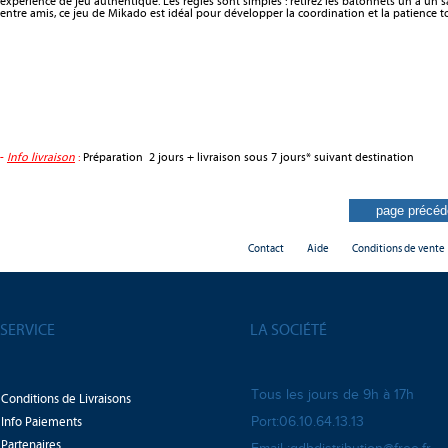
expérience de jeu authentique. Les règles sont simples : retirez les bâtonnets un à un san
entre amis, ce jeu de Mikado est idéal pour développer la coordination et la patience t
-
Info livraison
:
Préparation 2 jours + livraison sous 7 jours* suivant destination
Contact
Aide
Conditions de vente
SERVICE
LA SOCIÉTÉ
Tous les jours de 9h à 17h
Conditions de Livraisons
Info Paiements
Port:06.10.64.13.13
Partenaires