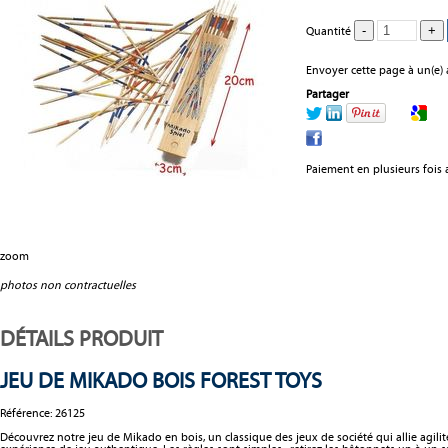
Quantité
Envoyer cette page à un(e) 
Partager
Paiement en plusieurs fois 
zoom
photos non contractuelles
DÉTAILS PRODUIT
JEU DE MIKADO BOIS FOREST TOYS
Référence:
26125
Découvrez notre jeu de Mikado en bois, un classique des jeux de société qui allie agilité