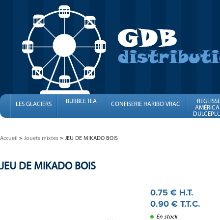
BUBBLE TEA
REGLISS
LES GLACIERS
CONFISERIE HARIBO VRAC
AMÉRICA
DULCEPLU
FINI
Accueil
Jouets mixtes
JEU DE MIKADO BOIS
JEU DE MIKADO BOIS
0
.75
€
H.T.
0
.90
€
T.T.C.
En stock