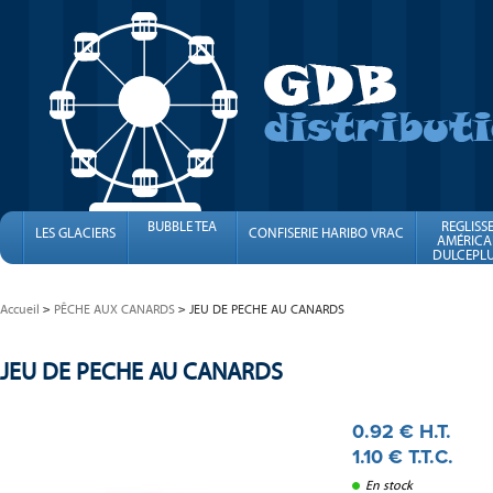
BUBBLE TEA
REGLISS
LES GLACIERS
CONFISERIE HARIBO VRAC
AMÉRICA
DULCEPLU
FINI
Accueil
PÊCHE AUX CANARDS
JEU DE PECHE AU CANARDS
JEU DE PECHE AU CANARDS
0
.92
€
H.T.
1
.10
€
T.T.C.
En stock