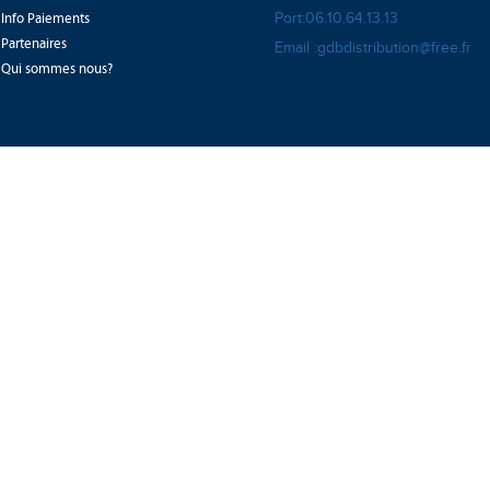
Info Paiements
Port:06.10.64.13.13
Partenaires
Email :gdbdistribution@free.fr
Qui sommes nous?