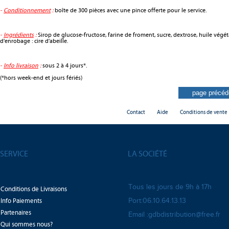
-
Conditionnement
:
boîte de 300 pièces avec une pince offerte pour le service.
-
Ingrédients
:
Sirop de glucose-fructose, farine de froment, sucre, dextrose, huile végétal
d'enrobage : cire d'abeille.
-
Info livraison
:
sous 2 à 4 jours*.
(*hors week-end et jours fériés)
Contact
Aide
Conditions de vente
SERVICE
LA SOCIÉTÉ
Tous les jours de 9h à 17h
Conditions de Livraisons
Info Paiements
Port:06.10.64.13.13
Partenaires
Email :gdbdistribution@free.fr
Qui sommes nous?