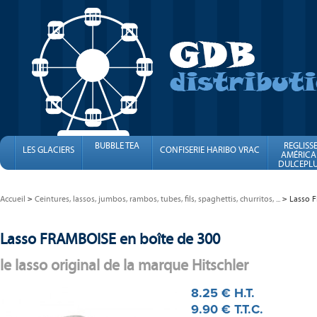
BUBBLE TEA
REGLISS
LES GLACIERS
CONFISERIE HARIBO VRAC
AMÉRICA
DULCEPLU
FINI
Accueil
Ceintures, lassos, jumbos, rambos, tubes, fils, spaghettis, churritos, ...
Lasso 
Lasso FRAMBOISE en boîte de 300
le lasso original de la marque Hitschler
8
.25
€
H.T.
9
.90
€
T.T.C.