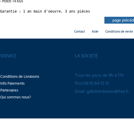
- POIDS 14 KGS
Garantie : 1 an main d'oeuvre, 3 ans pièces
Contact
Aide
Conditions de vente
SERVICE
LA SOCIÉTÉ
Tous les jours de 9h à 17h
Conditions de Livraisons
Info Paiements
Port:06.10.64.13.13
Partenaires
Email :gdbdistribution@free.fr
Qui sommes nous?