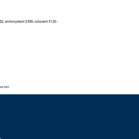
202, antioxydant E300, colorant E120.
-
nor.net