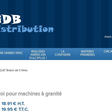
mon
REGLISSES
LA
MATIERES
CIRCA
RIE HARIBO VRAC
AMÉRICAIN
CONFISERIE
PREMIERES
DULCEPLUS /
FINI
UE” Bidon de 5 litres
oi pour machines à granité
18
.91
€
H.T.
19
.95
€
T.T.C.