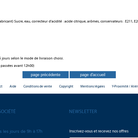
bricant) Sucre, eau, correcteur d'acidité : acide citrique, arômes, conservateurs : E211, E
 jours selon le mode de livraison choisi.
 passées avant 12h00)
ct
Aide
Conditions de vente
Copyright
Mentions légales
Y-Proximité / Alié
SOCIÉTÉ
NEWSLETTER
Inscrivez-vous et recevez nos offres
s les jours de 9h à 17h