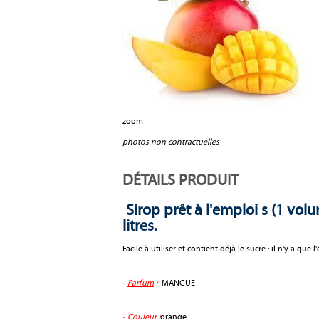
zoom
photos non contractuelles
DÉTAILS PRODUIT
Sirop prêt à l'emploi s (1 vol
litres.
Facile à utiliser et contient déjà le sucre : il n'y a que l
-
Parfum
:
MANGUE
-
Couleur
:
orange