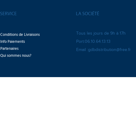
SERVICE
LA SOCIÉTÉ
Tous les jours de 9h à 17h
Conditions de Livraisons
Info Paiements
Port:06.10.64.13.13
Partenaires
Email :gdbdistribution@free.fr
Qui sommes nous?