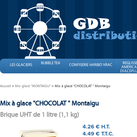
BUBBLE TEA
REGLISS
LES GLACIERS
CONFISERIE HARIBO VRAC
AMÉRICA
DULCEPLU
FINI
Accueil
Mix glace "MONTAIGU"
Mix à glace "CHOCOLAT " Montaigu
Mix à glace "CHOCOLAT " Montaigu
Brique UHT de 1 litre (1,1 kg)
4
.26
€
H.T.
4
.49
€
T.T.C.