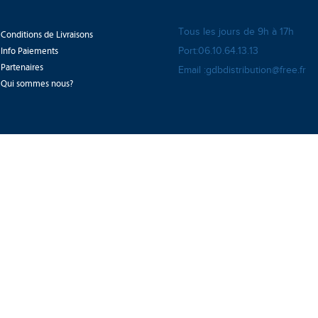
Tous les jours de 9h à 17h
Conditions de Livraisons
Info Paiements
Port:06.10.64.13.13
Partenaires
Email :gdbdistribution@free.fr
Qui sommes nous?