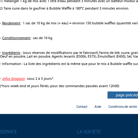
1/ mélanger 1 kg de mix avec 1 litre d'eau pendant 3 minutes avec un batteur-mixeur 
2/ faire cuire dans le gaufrier à Bubble Waffle à 180°C pendant 3 minutes environ.
-
Rendement
: 1 sac de 10 kg de mix (+ eau) = environ 150 bubble waffles (quantité vari
-
Conditionnement
: sac de 10 kg
-
Ingrédients
: (sous réserves de modifications par le fabricant) Farine de blé, sucre, gr
Oeuf en poudre, Lait en poudre, Agents levants (E500ii, E575), Émulsifiant (E450), Sel, Va
- Information : La liste des ingrédients est la même que pour le mix à Bubble waffle sucr
-
infos livraison
:
sous 2 à 5 jours*.
(*hors week-end et jours fériés, pour des commandes passées avant 12h00)
Contact
Aide
Conditions de vente
SERVICE
LA SOCIÉTÉ