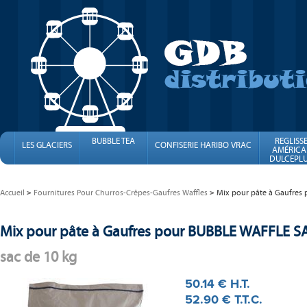
BUBBLE TEA
REGLISS
LES GLACIERS
CONFISERIE HARIBO VRAC
AMÉRICA
DULCEPLU
FINI
Accueil
Fournitures Pour Churros-Crêpes-Gaufres Waffles
Mix pour pâte à Gaufres
Mix pour pâte à Gaufres pour BUBBLE WAFFLE S
sac de 10 kg
50
.14
€
H.T.
52
.90
€
T.T.C.