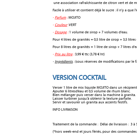
une association rafraîchissante de citron vert et de m
Facile à utiliser et contient déjà le sucre : il n'y a que l
-
Parfum
:
MOJITO
-
Couleur
:
VERT
-
Dosage
:
1 volume de sirop + 7 volumes d'eau.
Pour 4 litres de granités = 0,5 litre de sirop + 3,5 litres
Pour 8 litres de granités = 1 litre de sirop + 7 litres d'
-
Prix au litre
:
3,99 € ttc (3,78 € ht)
-
Ingrédients
:
(sous réserves de modifications par le fa
VERSION COCKTAIL
Verser 1 litre de mix liquide MOJITO dans un récipient
Ajouter 6 litresd’eau et 0,5 volume de rhum blanc.
Bien mélanger puis verser dans la machine à granita.
Laisser turbiner jusqu’à obtenir la texture parfaite.
Servir et savourer un granita aux accents festifs.
INFO LIVRAISON
Traitement de la commande : Délai de livraison : 3 à 5
(*hors week-end et jours fériés, pour des commandes