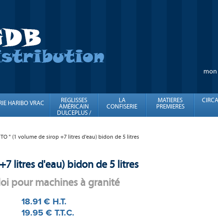
mon
REGLISSES
LA
MATIERES
CIRCA
RIE HARIBO VRAC
AMÉRICAIN
CONFISERIE
PREMIERES
DULCEPLUS /
FINI
TO " (1 volume de sirop +7 litres d'eau) bidon de 5 litres
7 litres d'eau) bidon de 5 litres
oi pour machines à granité
18
.91
€
H.T.
19
.95
€
T.T.C.