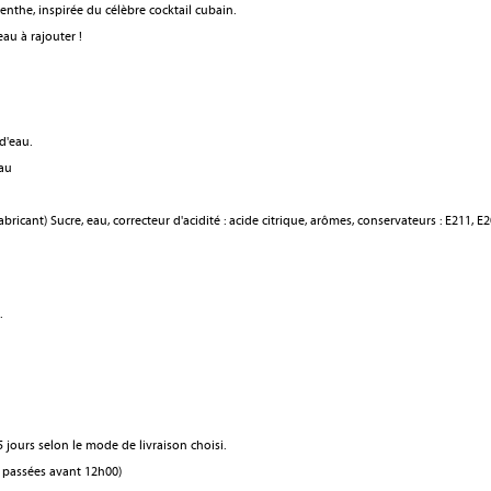
enthe, inspirée du célèbre cocktail cubain.
'eau à rajouter !
 d'eau.
eau
bricant) Sucre, eau, correcteur d'acidité : acide citrique, arômes, conservateurs : E211, E
.
 jours selon le mode de livraison choisi.
 passées avant 12h00)