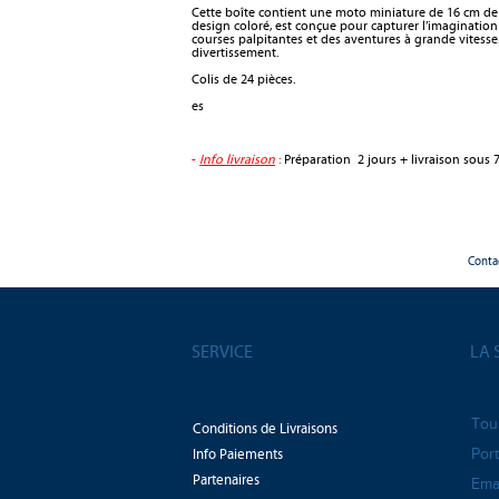
Cette boîte contient une moto miniature de 16 cm de l
design coloré, est conçue pour capturer l’imagination
courses palpitantes et des aventures à grande vitesse.
divertissement.
Colis de 24 pièces.
es
-
Info livraison
:
Préparation 2 jours + livraison sous 7
Conta
SERVICE
LA 
Tou
Conditions de Livraisons
Info Paiements
Port
Partenaires
Emai