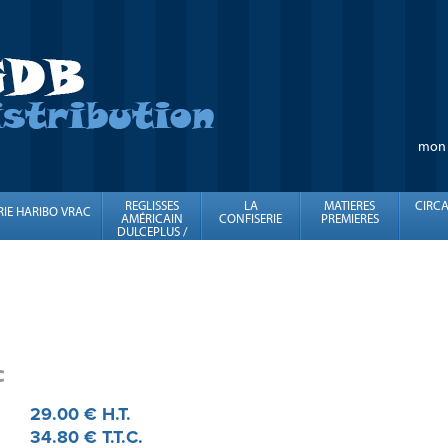
mon
REGLISSES
LA
MATIERES
CIRCA
RIE HARIBO VRAC
AMÉRICAIN
CONFISERIE
PREMIERES
DULCEPLUS /
FINI
c
29
.00
€
H.T.
34
.80
€
T.T.C.