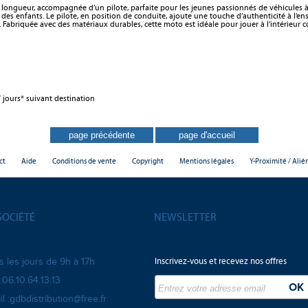
ongueur, accompagnée d’un pilote, parfaite pour les jeunes passionnés de véhicules à d
 des enfants. Le pilote, en position de conduite, ajoute une touche d’authenticité à l’e
 Fabriquée avec des matériaux durables, cette moto est idéale pour jouer à l’intérieur c
 jours* suivant destination
ct
Aide
Conditions de vente
Copyright
Mentions légales
Y-Proximité / Alié
SOCIÉTÉ
NEWSLETTER
Inscrivez-vous et recevez nos offres
s les jours de 9h à 17h
:06.10.64.13.13
l :gdbdistribution@free.fr