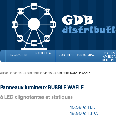
BUBBLE TEA
REGLISS
LES GLACIERS
CONFISERIE HARIBO VRAC
AMÉRICA
DULCEPLU
FINI
Accueil
Panneaux lumineux
Panneaux lumineux BUBBLE WAFLE
Panneaux lumineux BUBBLE WAFLE
à LED clignotantes et statiques
16
.58
€
H.T.
19
.90
€
T.T.C.