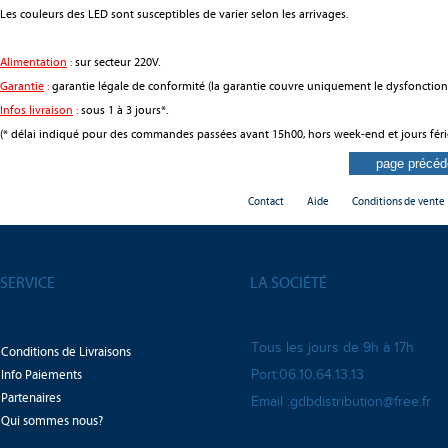
Les couleurs des LED sont susceptibles de varier selon les arrivages.
Alimentation
:
sur secteur 220V.
Garantie
:
garantie légale de conformité (la garantie couvre uniquement le dysfonctio
Infos livraison
:
sous 1 à 3 jours*.
(* délai indiqué pour des commandes passées avant 15h00, hors week-end et jours féri
Contact
Aide
Conditions de vente
SERVICE
LA SOCIÉTÉ
Tous les jours de 9h à 17h
Conditions de Livraisons
Info Paiements
Port:06.10.64.13.13
Partenaires
Email :gdbdistribution@free.fr
Qui sommes nous?