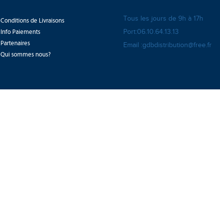
Tous les jours de 9h à 17h
Conditions de Livraisons
Info Paiements
Port:06.10.64.13.13
Partenaires
Email :gdbdistribution@free.fr
Qui sommes nous?