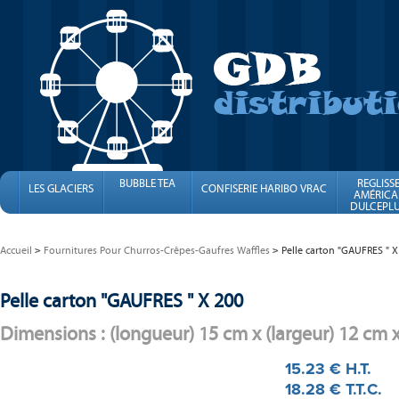
BUBBLE TEA
REGLISS
LES GLACIERS
CONFISERIE HARIBO VRAC
AMÉRICA
DULCEPLU
FINI
Accueil
Fournitures Pour Churros-Crêpes-Gaufres Waffles
Pelle carton "GAUFRES " X
Pelle carton "GAUFRES " X 200
Dimensions : (longueur) 15 cm x (largeur) 12 cm 
15
.23
€
H.T.
18
.28
€
T.T.C.