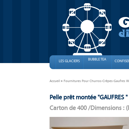
BUBBLE TEA
LES GLACIERS
CONFISE
Accueil
Fournitures Pour Churros-Crêpes-Gaufres Wa
Pelle prêt montée "GAUFRES " 
Carton de 400 /Dimensions : (