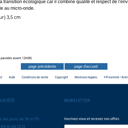
a transition écologique car il combine qualité et respect de l'
te au micro-onde.
ur) 3,5 cm
 passées avant 12h00)
ct
Aide
Conditions de vente
Copyright
Mentions légales
Y-Proximité / Alié
SOCIÉTÉ
NEWSLETTER
Inscrivez-vous et recevez nos offres
s les jours de 9h à 17h
:06.10.64.13.13