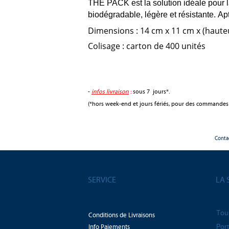
THE PACK est la solution idéale pour l
biodégradable, légère et résistante.
Ap
Dimensions : 14 cm x 11 cm x (haute
Colisage : carton de 400 unités
-
infos livraison
:
sous 7 jours*.
(*hors week-end et jours fériés, pour des commandes
Conta
SERVICE
LA 
Tou
Conditions de Livraisons
Info Paiements
Port