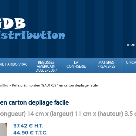
mon
REGLISSES
LA
MATIERES
CIRCA
RIE HARIBO VRAC
AMÉRICAIN
CONFISERIE
PREMIERES
DULCEPLUS /
FINI
ffles
Pelle prêt montée "GAUFRES " en carton depliage facile
en carton depliage facile
longueur) 14 cm x (largeur) 11 cm x (hauteur) 3.5
37
.42
€
H.T.
44
.90
€
T.T.C.