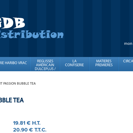
mon
REGLISSES
LA
MATIERES
CIRCA
RIE HARIBO VRAC
AMÉRICAIN
CONFISERIE
PREMIERES
DULCEPLUS /
FINI
IT PASSION BUBBLE TEA
BBLE TEA
19
.81
€
H.T.
20
.90
€
T.T.C.