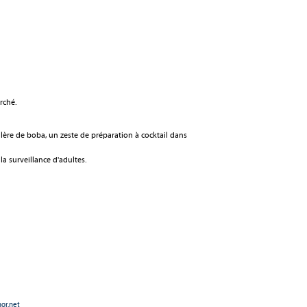
rché.
illère de boba, un zeste de préparation à cocktail dans
a surveillance d'adultes.
nor.net