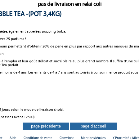
pas de livraison en relai coli
BLE TEA -(POT 3,4KG)
amètre, également appelées popping boba.
vec 25 parfums !
imum permettant d'obtenir 20% de perle en plus par rapport aux autres marques du ma
gan.
à l'emploi et leur goût délicat et sucré plaira au plus grand nombre. Il suffira d'une cu
 Tea parfait.
 moins de 4 ans. Les enfants de 4 à 7 ans sont autorisés à consommer ce produit sous l
 jours selon le mode de livraison choisi.
 passées avant 12h00)
ct
Aide
Conditions de vente
Copyright
Mentions légales
Y-Proximité / Alié