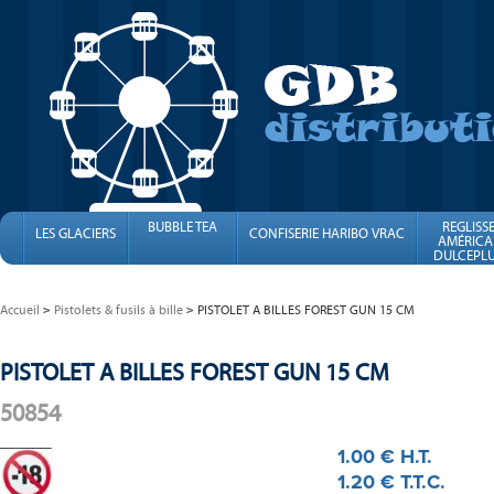
BUBBLE TEA
REGLISS
LES GLACIERS
CONFISERIE HARIBO VRAC
AMÉRICA
DULCEPLU
FINI
Accueil
Pistolets & fusils à bille
PISTOLET A BILLES FOREST GUN 15 CM
PISTOLET A BILLES FOREST GUN 15 CM
50854
1
.00
€
H.T.
1
.20
€
T.T.C.