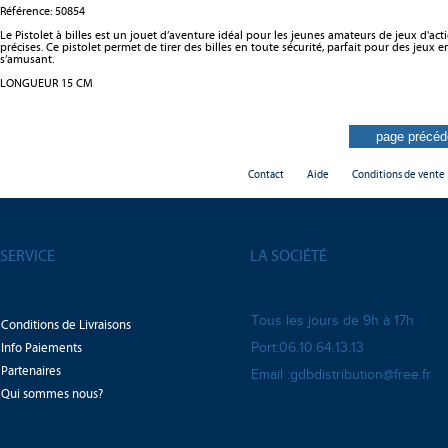
Référence:
50854
Le Pistolet à billes est un jouet d’aventure idéal pour les jeunes amateurs de jeux d'act
précises. Ce pistolet permet de tirer des billes en toute sécurité, parfait pour des jeux e
s’amusant.
LONGUEUR 15 CM
Contact
Aide
Conditions de vente
SERVICE
LA SOCIÉTÉ
Tous les jours de 9h à 17h
Conditions de Livraisons
Info Paiements
Port:06.10.64.13.13
Partenaires
Email :gdbdistribution@free.fr
Qui sommes nous?