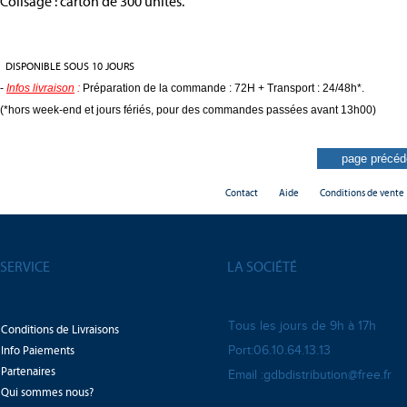
Colisage : carton de 300 unités.
DISPONIBLE SOUS 10 JOURS
-
Infos livraison
:
Préparation de la commande : 72H + Transport : 24/48h*.
(*hors week-end et jours fériés, pour des commandes passées avant 13h00)
Contact
Aide
Conditions de vente
SERVICE
LA SOCIÉTÉ
Tous les jours de 9h à 17h
Conditions de Livraisons
Info Paiements
Port:06.10.64.13.13
Partenaires
Email :gdbdistribution@free.fr
Qui sommes nous?