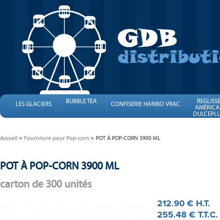
BUBBLE TEA
REGLISS
LES GLACIERS
CONFISERIE HARIBO VRAC
AMÉRICA
DULCEPLU
FINI
Accueil
Fourniture pour Pop-corn
POT À POP-CORN 3900 ML
POT À POP-CORN 3900 ML
carton de 300 unités
212
.90
€
H.T.
255
.48
€
T.T.C.