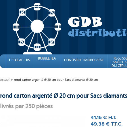
BUBBLE TEA
REGLISS
LES GLACIERS
CONFISERIE HARIBO VRAC
AMÉRICA
DULCEPLU
FINI
Accueil
rond carton argenté Ø 20 cm pour Sacs diamants Ø 20 cm
rond carton argenté Ø 20 cm pour Sacs diamant
livrés par 250 pièces
41
.15
€
H.T.
49
.38
€
T.T.C.