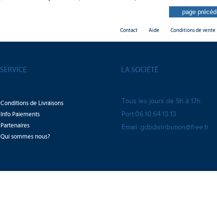
Contact
Aide
Conditions de vente
SERVICE
LA SOCIÉTÉ
Tous les jours de 9h à 17h
Conditions de Livraisons
Info Paiements
Port:06.10.64.13.13
Partenaires
Email :gdbdistribution@free.fr
Qui sommes nous?