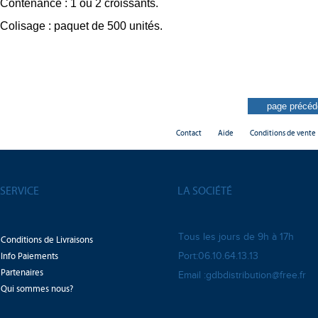
Contenance : 1 ou 2 croissants
.
Colisage : paquet de 500 unités.
Contact
Aide
Conditions de vente
SERVICE
LA SOCIÉTÉ
Tous les jours de 9h à 17h
Conditions de Livraisons
Info Paiements
Port:06.10.64.13.13
Partenaires
Email :gdbdistribution@free.fr
Qui sommes nous?