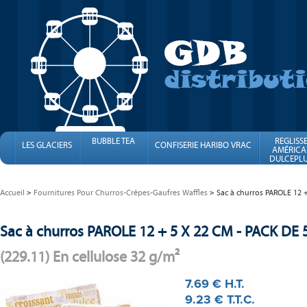
BUBBLE TEA
REGLISS
LES GLACIERS
CONFISERIE HARIBO VRAC
AMÉRICA
DULCEPLU
FINI
Accueil
Fournitures Pour Churros-Crêpes-Gaufres Waffles
Sac à churros PAROLE 12 
Sac à churros PAROLE 12 + 5 X 22 CM - PACK DE 
(229.11) En cellulose 32 g/m²
7
.69
€
H.T.
9
.23
€
T.T.C.