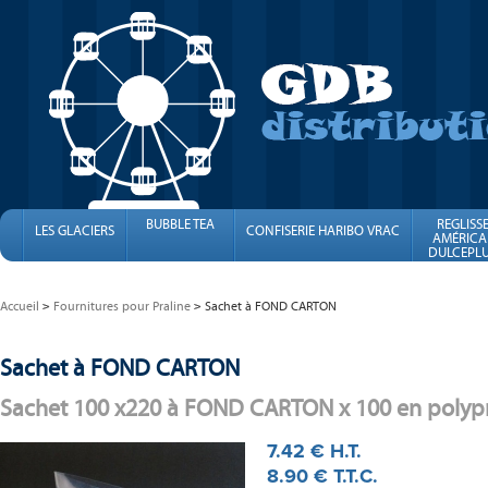
BUBBLE TEA
REGLISS
LES GLACIERS
CONFISERIE HARIBO VRAC
AMÉRICA
DULCEPLU
FINI
Accueil
Fournitures pour Praline
Sachet à FOND CARTON
Sachet à FOND CARTON
Sachet 100 x220 à FOND CARTON x 100 en polyp
7
.42
€
H.T.
8
.90
€
T.T.C.