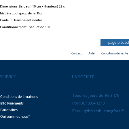
Dimensions: (largeur) 10 cm x (hauteur) 22 cm
Matière : polypropylène 35u
Couleur : transparent neutre
Conditionnement : paquet de 100
Contact
Aide
Conditions de vente
SERVICE
LA SOCIÉTÉ
Tous les jours de 9h à 17h
Conditions de Livraisons
Info Paiements
Port:06.10.64.13.13
Partenaires
Email :gdbdistribution@free.fr
Qui sommes nous?