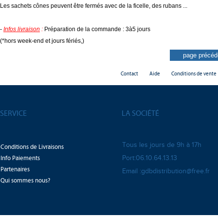
Les sachets cônes peuvent être fermés avec de la ficelle, des rubans ...
-
Infos livraison
:
Préparation de la commande : 3à5 jours
(*hors week-end et jours fériés,)
Contact
Aide
Conditions de vente
SERVICE
LA SOCIÉTÉ
Tous les jours de 9h à 17h
Conditions de Livraisons
Info Paiements
Port:06.10.64.13.13
Partenaires
Email :gdbdistribution@free.fr
Qui sommes nous?