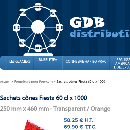
BUBBLE TEA
REGLISS
LES GLACIERS
CONFISERIE HARIBO VRAC
AMÉRICA
DULCEPLU
FINI
Accueil
Fourniture pour Pop-corn
Sachets cônes Fiesta 60 cl x 1000
Sachets cônes Fiesta 60 cl x 1000
250 mm x 460 mm - Transparent / Orange
58
.25
€
H.T.
69
.90
€
T.T.C.