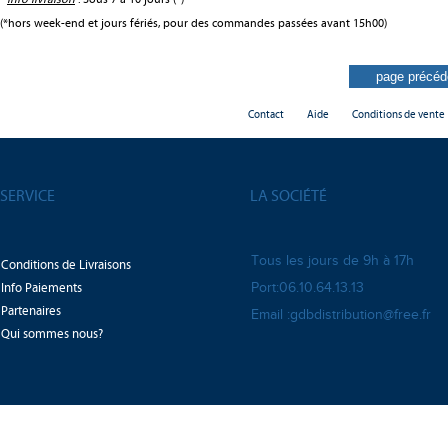
(*hors week-end et jours fériés, pour des commandes passées avant 15h00)
Contact
Aide
Conditions de vente
SERVICE
LA SOCIÉTÉ
Tous les jours de 9h à 17h
Conditions de Livraisons
Info Paiements
Port:06.10.64.13.13
Partenaires
Email :gdbdistribution@free.fr
Qui sommes nous?