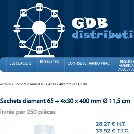
BUBBLE TEA
REGLISS
LES GLACIERS
CONFISERIE HARIBO VRAC
AMÉRICA
DULCEPLU
FINI
Accueil
Sachets diamant 65 + 4x30 x 400 mm Ø 11,5 cm
Sachets diamant 65 + 4x30 x 400 mm Ø 11,5 cm
livrés par 250 pièces
28
.27
€
H.T.
33
.92
€
T.T.C.