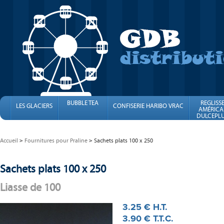
BUBBLE TEA
REGLISS
LES GLACIERS
CONFISERIE HARIBO VRAC
AMÉRICA
DULCEPLU
FINI
Accueil
Fournitures pour Praline
Sachets plats 100 x 250
Sachets plats 100 x 250
Liasse de 100
3
.25
€
H.T.
3
.90
€
T.T.C.