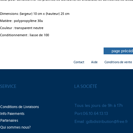
Dimensions: (largeur) 10 cm x (hauteur) 25 cm
Matière : polypropylène 30u
Couleur : transparent neutre
Conditionnement : liasse de 100
Contact
Aide
Conditions de vente
SERVICE
LA SOCIÉTÉ
Tous les jours de 9h à 17h
Conditions de Livraisons
Info Paiements
Port:06.10.64.13.13
Partenaires
Email :gdbdistribution@free.fr
Qui sommes nous?