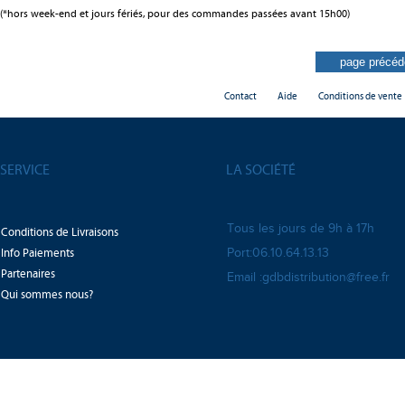
(*hors week-end et jours fériés, pour des commandes passées avant 15h00)
Contact
Aide
Conditions de vente
SERVICE
LA SOCIÉTÉ
Tous les jours de 9h à 17h
Conditions de Livraisons
Info Paiements
Port:06.10.64.13.13
Partenaires
Email :gdbdistribution@free.fr
Qui sommes nous?