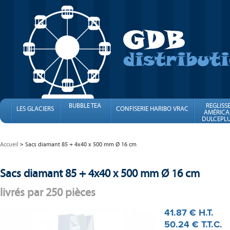
BUBBLE TEA
REGLISS
LES GLACIERS
CONFISERIE HARIBO VRAC
AMÉRICA
DULCEPLU
FINI
Accueil
Sacs diamant 85 + 4x40 x 500 mm Ø 16 cm
Sacs diamant 85 + 4x40 x 500 mm Ø 16 cm
livrés par 250 pièces
41
.87
€
H.T.
50
.24
€
T.T.C.