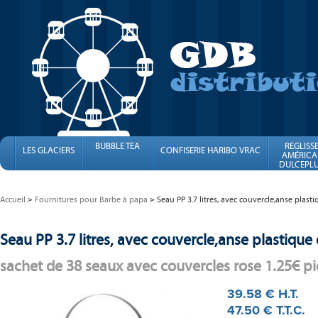
BUBBLE TEA
REGLISS
LES GLACIERS
CONFISERIE HARIBO VRAC
AMÉRICA
DULCEPLU
FINI
Accueil
Fournitures pour Barbe à papa
Seau PP 3.7 litres, avec couvercle,anse plasti
Seau PP 3.7 litres, avec couvercle,anse plastique 
sachet de 38 seaux avec couvercles rose 1.25€ pi
39
.58
€
H.T.
47
.50
€
T.T.C.