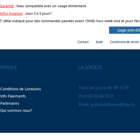
Garantie
:
Seau compatible avec un usage alimentaire
Infos livraison
:
sous 3 à 5 jours*.
(* délai indiqué pour des commandes passées avant 15h00, hors week-end et jours féri
Contact
Aide
Conditions de vente
SERVICE
LA SOCIÉTÉ
Tous les jours de 9h à 17h
Conditions de Livraisons
Info Paiements
Port:06.10.64.13.13
Partenaires
Email :gdbdistribution@free.fr
Qui sommes nous?