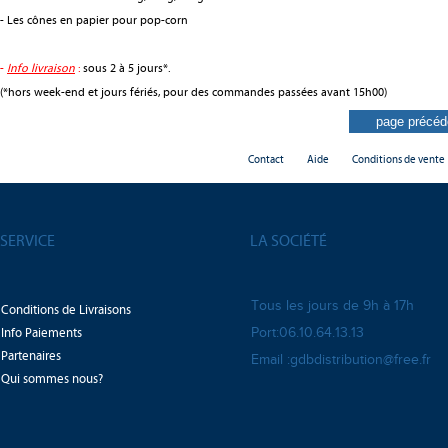
- Les cônes en papier pour pop-corn
-
Info livraison
:
sous 2 à 5 jours*.
(*hors week-end et jours fériés, pour des commandes passées avant 15h00)
Contact
Aide
Conditions de vente
SERVICE
LA SOCIÉTÉ
Tous les jours de 9h à 17h
Conditions de Livraisons
Info Paiements
Port:06.10.64.13.13
Partenaires
Email :gdbdistribution@free.fr
Qui sommes nous?