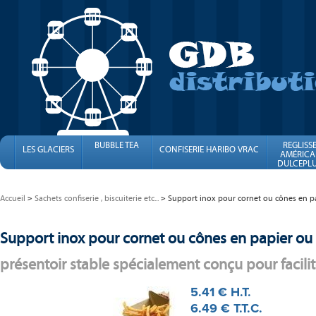
BUBBLE TEA
REGLISS
LES GLACIERS
CONFISERIE HARIBO VRAC
AMÉRICA
DULCEPLU
FINI
Accueil
Sachets confiserie , biscuiterie etc...
Support inox pour cornet ou cônes en p
Support inox pour cornet ou cônes en papier ou
présentoir stable spécialement conçu pour facilit
5
.41
€
H.T.
6
.49
€
T.T.C.