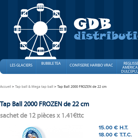
BUBBLE TEA
REGLISS
LES GLACIERS
CONFISERIE HARIBO VRAC
AMÉRICA
DULCEPLU
FINI
Accueil
Tap ball & Mega tap ball
Tap Ball 2000 FROZEN de 22 cm
Tap Ball 2000 FROZEN de 22 cm
sachet de 12 pièces x 1.41€ttc
15
.00
€
H.T.
18
.00
€
T.T.C.