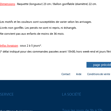
Dimensions
:
Raquette (longueur) 23 cm / Ballon gonflable (diamètre) 22 cm.
Les motifs et les couleurs sont susceptibles de varier selon les arrivages.
Livrés non gonflés. Les percés ne sont ni repris, ni échangés.
Ne convient pas aux enfants de moins de 36 mois.
Infos livraison
:
sous 2 à 5 jours*.
(* délai indiqué pour des commandes passées avant 15h00, hors week-end et jours féri
Contact
Aide
Conditions de vente
SERVICE
LA SOCIÉTÉ
Tous les jours de 9h à 17h