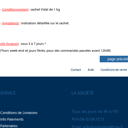
-
Conditionnement
:
sachet Vidal de 1 kg
-
Ingrédients
:
indication détaillée sur le sachet.
nfo livraison
:
sous 5 à 7 jours *.
(*hors week-end et jours fériés, pour des commandes passées avant 12h00)
Contact
Aide
Conditions de vente
SERVICE
LA SOCIÉTÉ
Tous les jours de 9h à 17h
Conditions de Livraisons
Info Paiements
Port:06.10.64.13.13
Partenaires
Email :gdbdistribution@free.fr