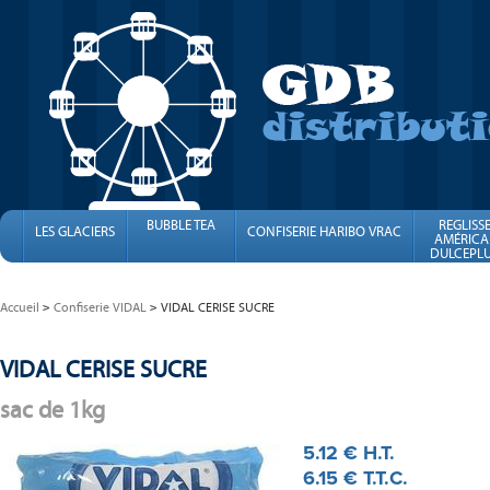
BUBBLE TEA
REGLISS
LES GLACIERS
CONFISERIE HARIBO VRAC
AMÉRICA
DULCEPLU
FINI
Accueil
Confiserie VIDAL
VIDAL CERISE SUCRE
VIDAL CERISE SUCRE
sac de 1kg
5
.12
€
H.T.
6
.15
€
T.T.C.